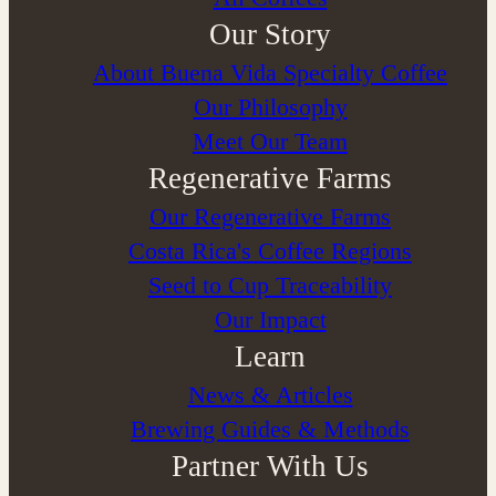
Our Story
About Buena Vida Specialty Coffee
⁠Our Philosophy
Meet Our Team
Regenerative Farms
Our Regenerative Farms
Costa Rica's Coffee Regions
Seed to Cup Traceability
Our Impact
Learn
News & Articles
Brewing Guides & Methods
Partner With Us