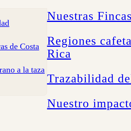
Nuestras Finca
dad
Regiones cafeta
ras de Costa
Rica
rano a la taza
Trazabilidad de
Nuestro impact