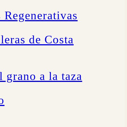
s Regenerativas
leras de Costa
l grano a la taza
o