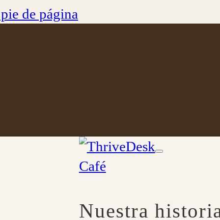
l pie de página
Café
Nuestra histori