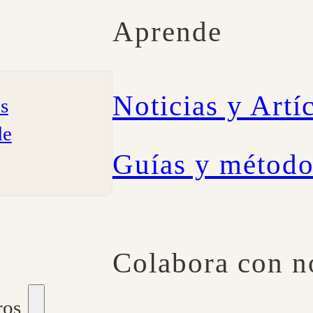
Aprende
Noticias y Artí
os
de
Guías y método
Colabora con n
ros