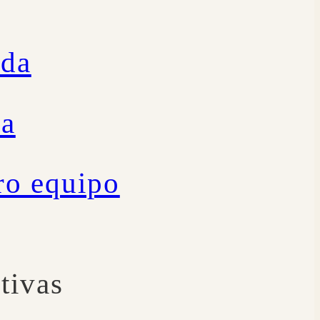
ida
ía
ro equipo
tivas