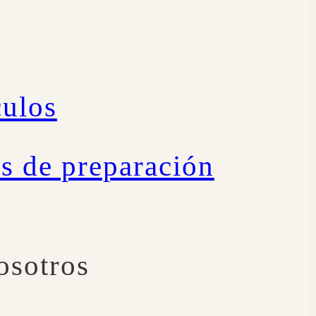
culos
s de preparación
osotros