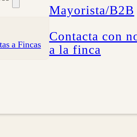
Mayorista/B2B
Contacta con no
tas a Fincas
a la finca