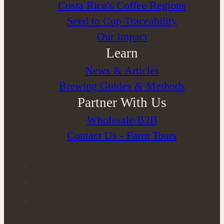
Costa Rica's Coffee Regions
Seed to Cup Traceability
Our Impact
Learn
News & Articles
Brewing Guides & Methods
Partner With Us
Wholesale/B2B
Contact Us - Farm Tours