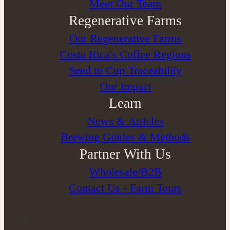
Meet Our Team
Regenerative Farms
Our Regenerative Farms
Costa Rica's Coffee Regions
Seed to Cup Traceability
Our Impact
Learn
News & Articles
Brewing Guides & Methods
Partner With Us
Wholesale/B2B
Contact Us - Farm Tours