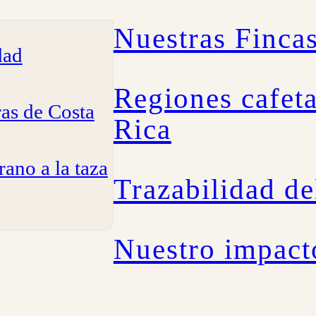
Nuestras Finca
dad
Regiones cafeta
ras de Costa
Rica
rano a la taza
Trazabilidad de
Nuestro impact