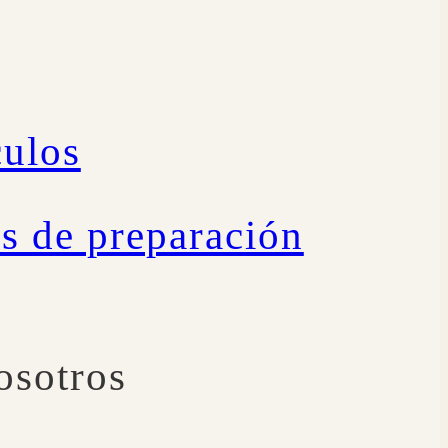
culos
s de preparación
osotros