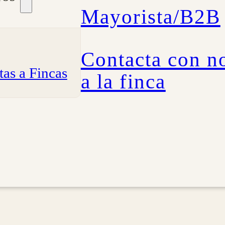
Mayorista/B2B
Contacta con no
tas a Fincas
a la finca