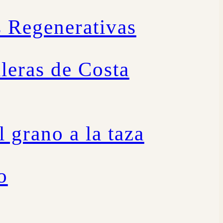
s Regenerativas
leras de Costa
l grano a la taza
o