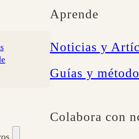
Aprende
Noticias y Artí
os
de
Guías y método
Colabora con n
ros