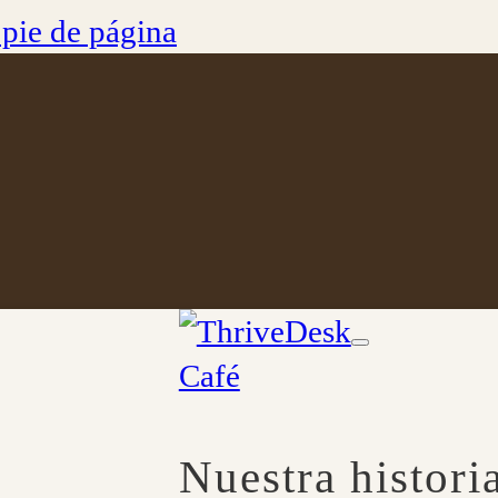
l pie de página
Café
Nuestra histori