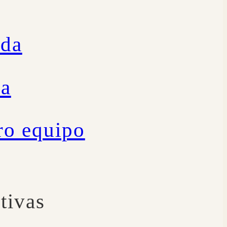
ida
ía
ro equipo
tivas