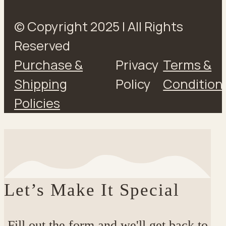
Reserved
Purchase &
Privacy
Terms &
Shipping
Policy
Condition
Policies
Let’s Make It Special
Fill out the form and we'll get back to
you shortly to confirm the details.