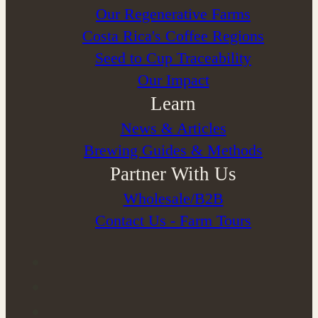
Seed to Cup Traceability
Our Impact
Learn
News & Articles
Brewing Guides & Methods
Partner With Us
Wholesale/B2B
Contact Us - Farm Tours
© Copyright 2025 | All Rights